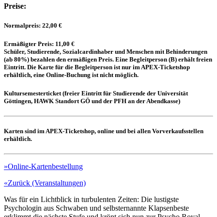
Preise:
Normalpreis:
22,00 €
Ermäßigter Preis:
11,00 €
Schüler, Studierende, Sozialcardinhaber und Menschen mit Behinderungen
(ab 80%) bezahlen den ermäßigen Preis. Eine Begleitperson (B) erhält freien
Eintritt. Die Karte für die Begleitperson ist nur im APEX-Ticketshop
erhältlich, eine Online-Buchung ist nicht möglich.
Kultursemesterticket
(freier Eintritt für Studierende der Universität
Göttingen, HAWK Standort GÖ und der PFH an der Abendkasse)
Karten sind im APEX-Ticketshop, online und bei allen Vorverkaufsstellen
erhältlich.
»Online-Kartenbestellung
«Zurück (Veranstaltungen)
Was für ein Lichtblick in turbulenten Zeiten: Die lustigste
Psychologin aus Schwaben und selbsternannte Klapsenbeste
erklimmt die nächste Stufe und krönt sich nun zur Psycho Royal.