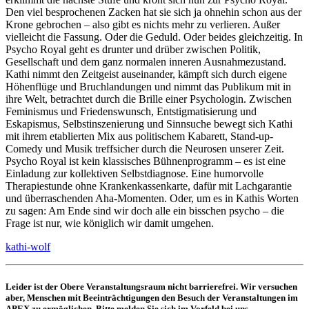
Den viel besprochenen Zacken hat sie sich ja ohnehin schon aus der
Krone gebrochen – also gibt es nichts mehr zu verlieren. Außer
vielleicht die Fassung. Oder die Geduld. Oder beides gleichzeitig. In
Psycho Royal geht es drunter und drüber zwischen Politik,
Gesellschaft und dem ganz normalen inneren Ausnahmezustand.
Kathi nimmt den Zeitgeist auseinander, kämpft sich durch eigene
Höhenflüge und Bruchlandungen und nimmt das Publikum mit in
ihre Welt, betrachtet durch die Brille einer Psychologin. Zwischen
Feminismus und Friedenswunsch, Entstigmatisierung und
Eskapismus, Selbstinszenierung und Sinnsuche bewegt sich Kathi
mit ihrem etablierten Mix aus politischem Kabarett, Stand-up-
Comedy und Musik treffsicher durch die Neurosen unserer Zeit.
Psycho Royal ist kein klassisches Bühnenprogramm – es ist eine
Einladung zur kollektiven Selbstdiagnose. Eine humorvolle
Therapiestunde ohne Krankenkassenkarte, dafür mit Lachgarantie
und überraschenden Aha-Momenten. Oder, um es in Kathis Worten
zu sagen: Am Ende sind wir doch alle ein bisschen psycho – die
Frage ist nur, wie königlich wir damit umgehen.
kathi-wolf
Leider ist der Obere Veranstaltungsraum nicht barrierefrei. Wir versuchen
aber, Menschen mit Beeinträchtigungen den Besuch der Veranstaltungen im
APEX zu ermöglichen. Bitte melden Sie sich im Vorfeld bei uns.