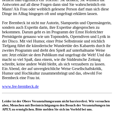
Antworten auf all diese Fragen dann sind Sie wahrscheinlich ein
Mann! Als Frau oder weiblich gelesene Person darf man sich diese
Dinge im Alltag hingegen oft und ungefragt erklären lassen.
Fee Brembeck ist nicht nur Autorin, Slampoetin und Opernsängerin,
sondern auch Expertin darin, ihre Expertise abgesprochen zu
bekommen. Darum geht es im Programm der Ernst Hoferichter
Preisträgerin genauso wie um Topmodels, Operndiven und Lyrik in
der Disco. Mit viel Humor, einer Prise Selbstironie und reichlich
Tiefgang führt die künstlerische Wundertüte des Kabaretts durch ihr
zweites Programm und dreht den Spieß auf unterhaltsame Weise
um: Jetzt erklärt sie dem Publikum mal ungefragt die Welt! Und das
macht so viel Spaß, dass einem, wie die Süddeutsche Zeitung
schreibt, keine andere Wahl bleibt, als sich verzaubern zu lassen.
Ein Abend, der auf unvergleichliche Weise Gesellschaftskritik,
Humor und Hochkultur zusammenbringt und das, obwohl Fee
Brembeck eine Frau ist.
www.fee-brembeck.de
Leider ist der Obere Veranstaltungsraum nicht barrierefrei. Wir versuchen
aber, Menschen mit Beeinträchtigungen den Besuch der Veranstaltungen im
APEX zu ermöglichen. Bitte melden Sie sich im Vorfeld bei uns.